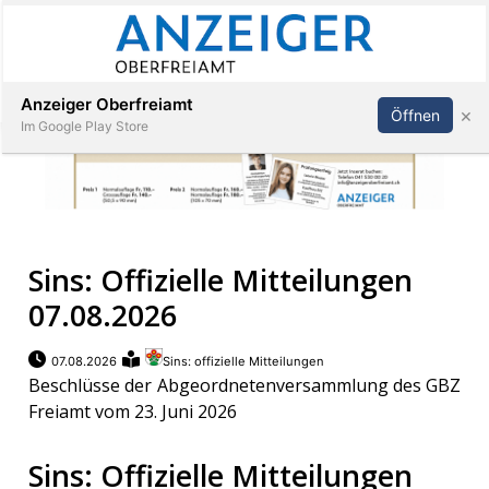
Abonnieren
Anmelden
Anzeiger Oberfreiamt
×
Öffnen
Im Google Play Store
Immobilien
Sins: Offizielle Mitteilungen
Veranstaltungen
07.08.2026
Stellen
07.08.2026
Sins: offizielle Mitteilungen
Beschlüsse der Abgeordnetenversammlung des GBZ
E-
Freiamt vom 23. Juni 2026
Paper
Sins: Offizielle Mitteilungen
App