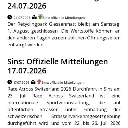
24.07.2026
meinden
24.07.2026
Sins: offizielle Mitteilungen
Der Recyclingpark Giessenmatt bleibt am Samstag,
1. August geschlossen. Die Wertstoffe können an
den anderen Tagen zu den üblichen Öffnungszeiten
Auw
entsorgt werden.
Sins: Offizielle Mitteilungen
Auw:
ort
17.07.2026
wil
offizielle
17.07.2026
Sins: offizielle Mitteilungen
Race Across Switzerland 2026 Durchfahrt in Sins am
Mitteilungen
wil:
23. Juli Race Across Switzerland ist eine
internationale Sportveranstaltung, die auf
izielle
öffentlichen Strassen unter Einhaltung der
inserate
schweizerischen Strassenverkehrsgesetzgebung
w:
teilungen
durchgeführt wird und vom 22. bis 26. Juli 2026