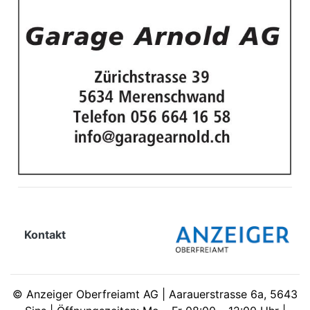
meinden
Auw
Auw:
ort
wil
offizielle
Mitteilungen
wil:
Kontakt
izielle
inserate
w:
teilungen
©
Anzeiger Oberfreiamt AG | Aarauerstrasse 6a, 5643