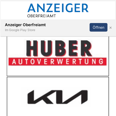
Abonnieren
Anmelden
Anzeiger Oberfreiamt
×
Öffnen
Im Google Play Store
Immobilien
Veranstaltungen
Stellen
E-
Paper
App