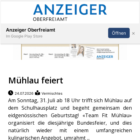
Abonnieren
Anmelden
Anzeiger Oberfreiamt
×
Öffnen
Im Google Play Store
Immobilien
Mühlau feiert
Veranstaltungen
24.07.2026
Vermischtes
Stellen
Am Sonntag, 31. Juli ab 18 Uhr trifft sich Mühlau auf
dem Schulhausplatz und begeht gemeinsam den
eidgenössischen Geburtstag! «Team Fit Mühlau»
E-
Paper
organisiert die diesjährige Bundesfeier, und dies
natürlich wieder mit einem umfangreichen
kulinarischen Angebot, umrahmt ...
App