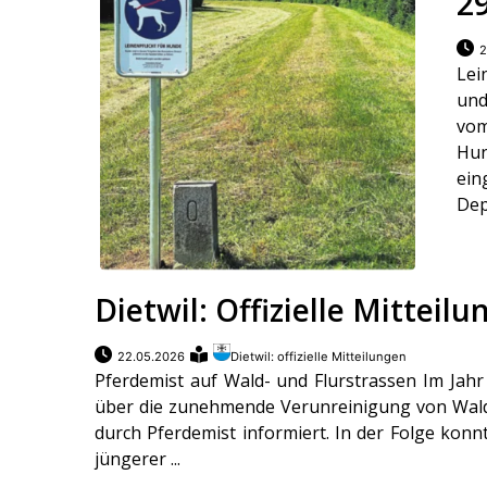
2
2
Lei
und
vom
Hun
ei
Dep
Dietwil: Offizielle Mitteil
22.05.2026
Dietwil: offizielle Mitteilungen
Pferdemist auf Wald- und Flurstrassen Im Jahr
über die zunehmende Verunreinigung von Waldu
durch Pferdemist informiert. In der Folge konn
jüngerer ...