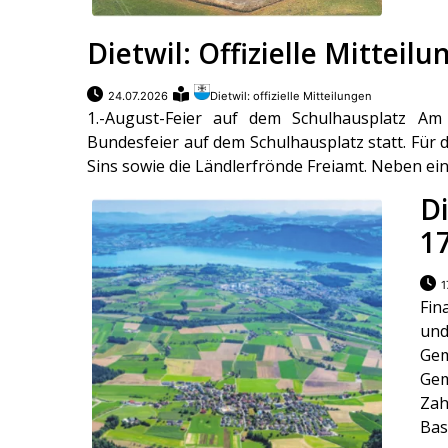
Dietwil: Offizielle Mitteil
24.07.2026
Dietwil: offizielle Mitteilungen
1.-August-Feier auf dem Schulhausplatz Am F
Bundesfeier auf dem Schulhausplatz statt. Für
Sins sowie die Ländlerfrönde Freiamt. Neben einer
Di
1
1
Fin
und
Ge
Ge
Zah
Bas