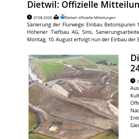
Dietwil: Offizielle Mitteil
07.08.2026
Dietwil: offizielle Mitteilungen
Sanierung der Flurwege: Einbau Betonspuren 1.
Höhener Tiefbau AG, Sins, Sanierungsarbeit
Montag, 10. August erfolgt nun der Einbau der 
Di
2
2
Aus
Ku
Öff
Nac
Ent
Glei