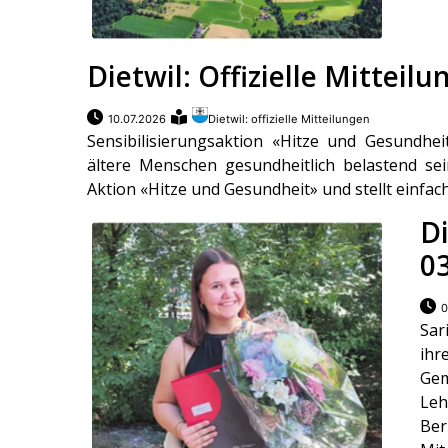
Dietwil: Offizielle Mitteil
10.07.2026
Dietwil: offizielle Mitteilungen
Sensibilisierungsaktion «Hitze und Gesundhe
ältere Menschen gesundheitlich belastend sei
Aktion «Hitze und Gesundheit» und stellt einfach
Di
0
0
Sar
ih
Gem
Le
Ber