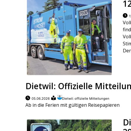
1
1
Vol
fi
Vol
Sti
Der
Dietwil: Offizielle Mitteil
05.06.2026
Dietwil: offizielle Mitteilungen
Ab in die Ferien mit gültigen Reisepapieren
Di