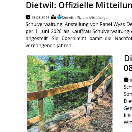
Dietwil: Offizielle Mitteil
15.05.2026
Dietwil: offizielle Mitteilungen
Schulverwaltung: Anstellung von Rahel Wyss D
per 1. Juni 2026 als Kauffrau Schulverwaltung
angestellt. Sie übernimmt damit die Nachf
vergangenen Jahren ...
Di
0
0
Sch
Son
Die
Gem
kle
Wit