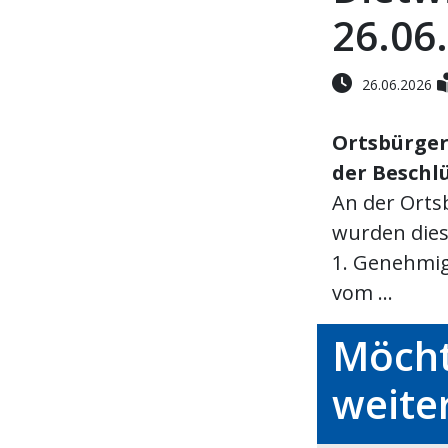
26.06
26.06.2026
Ortsbürger
der Beschl
An der Orts
wurden dies
1. Genehmi
vom ...
Möcht
weite