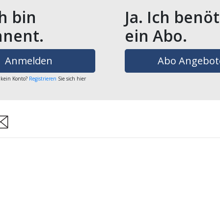
ch bin
Ja. Ich benö
nent.
ein Abo.
Anmelden
Abo Angebot
 kein Konto?
Registrieren
Sie sich hier
are