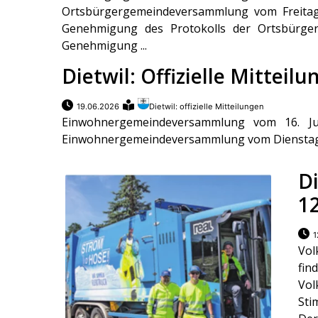
Ortsbürgergemeindeversammlung vom Freitag, 
Genehmigung des Protokolls der Ortsbürg
Genehmigung ...
Dietwil: Offizielle Mitteil
19.06.2026
Dietwil: offizielle Mitteilungen
Einwohnergemeindeversammlung vom 16. Jun
Einwohnergemeindeversammlung vom Dienstag, 1
Di
1
1
Vol
fi
Vol
Sti