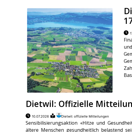
Di
1
1
Fin
und
Ge
Ge
Zah
Bas
Dietwil: Offizielle Mitteil
10.07.2026
Dietwil: offizielle Mitteilungen
Sensibilisierungsaktion «Hitze und Gesundhe
ältere Menschen gesundheitlich belastend sei