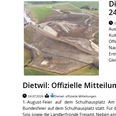
Di
2
2
Aus
Ku
Öff
Nac
Ent
Glei
Dietwil: Offizielle Mitteil
24.07.2026
Dietwil: offizielle Mitteilungen
1.-August-Feier auf dem Schulhausplatz Am F
Bundesfeier auf dem Schulhausplatz statt. Für
Sins sowie die Ländlerfrönde Freiamt. Neben einer