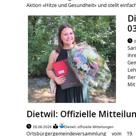
Aktion «Hitze und Gesundheit» und stellt einfach
Di
0
0
Sar
ih
Gem
Le
Ber
Mit
Dietwil: Offizielle Mitteil
26.06.2026
Dietwil: offizielle Mitteilungen
Ortsbürgergemeindeversammlung vom 19. 