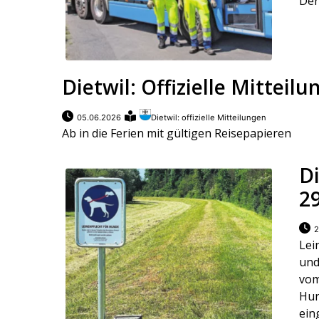
Der
Dietwil: Offizielle Mitteil
05.06.2026
Dietwil: offizielle Mitteilungen
Ab in die Ferien mit gültigen Reisepapieren
Di
2
2
Lei
und
vom
Hun
ei