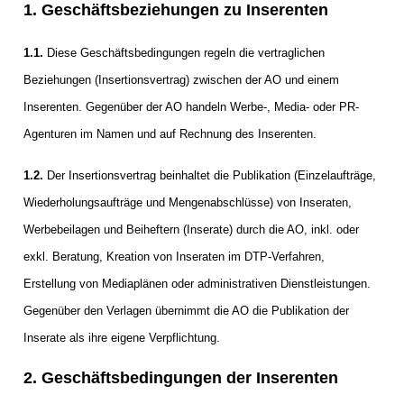
1. Geschäftsbeziehungen zu Inserenten
meinden
1.1.
Diese Geschäftsbedingungen regeln die vertraglichen
Beziehungen (Insertionsvertrag) zwischen der AO und einem
Inserenten. Gegenüber der AO handeln Werbe-, Media- oder PR-
Agenturen im Namen und auf Rechnung des Inserenten.
Auw
1.2.
Der Insertionsvertrag beinhaltet die Publikation (Einzelaufträge,
Auw:
ort
Wiederholungsaufträge und Mengenabschlüsse) von Inseraten,
wil
Werbebeilagen und Beiheftern (Inserate) durch die AO, inkl. oder
offizielle
exkl. Beratung, Kreation von Inseraten im DTP-Verfahren,
Erstellung von Mediaplänen oder administrativen Dienstleistungen.
Mitteilungen
wil:
Gegenüber den Verlagen übernimmt die AO die Publikation der
izielle
Inserate als ihre eigene Verpflichtung.
inserate
2. Geschäftsbedingungen der Inserenten
w:
teilungen