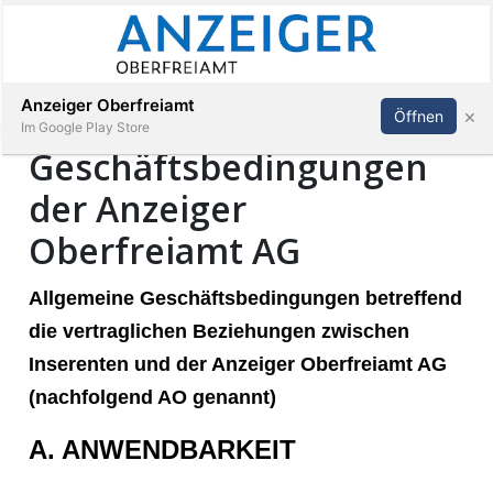
Abonnieren
Anmelden
Anzeiger Oberfreiamt
×
Öffnen
Im Google Play Store
Geschäftsbedingungen
der Anzeiger
Immobilien
Oberfreiamt AG
Veranstaltungen
Allgemeine Geschäftsbedingungen betreffend
die vertraglichen Beziehungen zwischen
Stellen
Inserenten und der Anzeiger Oberfreiamt AG
(nachfolgend AO genannt)
E-
Paper
A. ANWENDBARKEIT
App