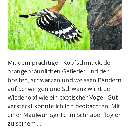
meinden
Auw
Mit dem prächtigen Kopfschmuck, dem
Auw:
ort
orangebräunlichen Gefieder und den
wil
offizielle
breiten, schwarzen und weissen Bändern
auf Schwingen und Schwanz wirkt der
Mitteilungen
wil:
Wiedehopf wie ein exotischer Vogel. Gut
versteckt konnte ich ihn beobachten. Mit
izielle
inserate
einer Maulwurfsgrille im Schnabel flog er
zu seinem ...
w:
teilungen