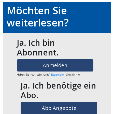
Möchten Sie
ikel
weiterlesen?
gen
Ja. Ich bin
Abonnent.
Anmelden
Haben Sie noch kein Konto?
Registrieren
Sie sich hier
übersicht
Ja. Ich benötige ein
Abo.
Abo Angebote