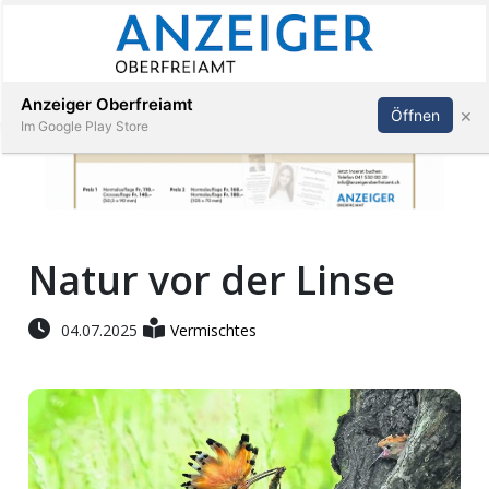
Abonnieren
Anmelden
Anzeiger Oberfreiamt
×
Öffnen
Im Google Play Store
Immobilien
Natur vor der Linse
Veranstaltungen
04.07.2025
Vermischtes
Stellen
E-
Paper
App