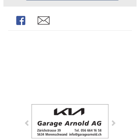
Share
Share