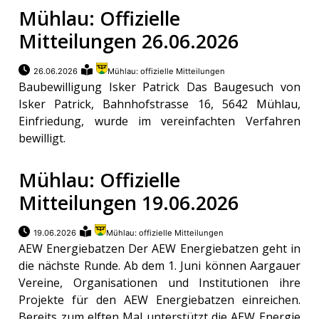
Mühlau: Offizielle
ikel
Mitteilungen 26.06.2026
gen
26.06.2026
Mühlau: offizielle Mitteilungen
Baubewilligung Isker Patrick Das Baugesuch von
Isker Patrick, Bahnhofstrasse 16, 5642 Mühlau,
Einfriedung, wurde im vereinfachten Verfahren
bewilligt.
Mühlau: Offizielle
Mitteilungen 19.06.2026
übersicht
19.06.2026
Mühlau: offizielle Mitteilungen
AEW Energiebatzen Der AEW Energiebatzen geht in
die nächste Runde. Ab dem 1. Juni können Aargauer
Vereine, Organisationen und Institutionen ihre
Projekte für den AEW Energiebatzen einreichen.
Bereits zum elften Mal unterstützt die AEW Energie