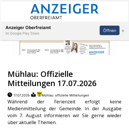
Abonnieren
Anmelden
Anzeiger Oberfreiamt
×
Öffnen
Im Google Play Store
Immobilien
Mühlau: Offizielle
Veranstaltungen
Mitteilungen 17.07.2026
Stellen
17.07.2026
Mühlau: offizielle Mitteilungen
Während der Ferienzeit erfolgt keine
E-
Medienmitteilung der Gemeinde. In der Ausgabe
Paper
vom 7. August informieren wir Sie gerne wieder
über aktuelle Themen.
App