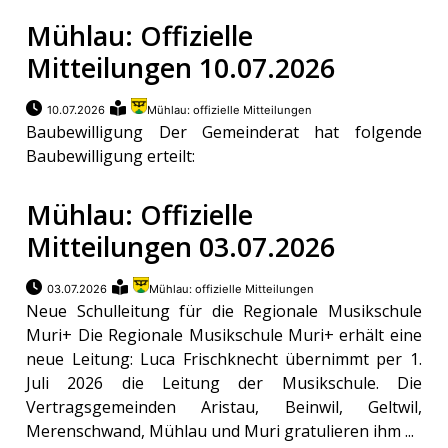
Mühlau: Offizielle
meinden
Mitteilungen 10.07.2026
10.07.2026
Mühlau: offizielle Mitteilungen
Baubewilligung Der Gemeinderat hat folgende
Auw
Baubewilligung erteilt:
Mühlau: Offizielle
Auw:
ort
Mitteilungen 03.07.2026
wil
offizielle
03.07.2026
Mühlau: offizielle Mitteilungen
Neue Schulleitung für die Regionale Musikschule
Mitteilungen
wil:
Muri+ Die Regionale Musikschule Muri+ erhält eine
neue Leitung: Luca Frischknecht übernimmt per 1.
izielle
Juli 2026 die Leitung der Musikschule. Die
inserate
Vertragsgemeinden Aristau, Beinwil, Geltwil,
w:
teilungen
Merenschwand, Mühlau und Muri gratulieren ihm ...