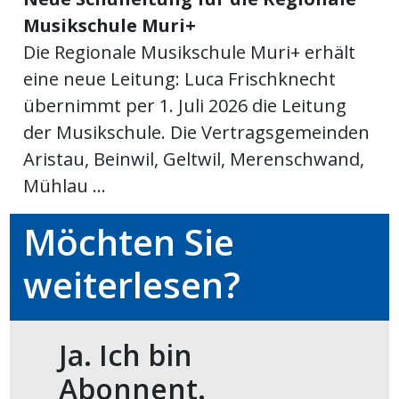
Musikschule Muri+
meinden
Die Regionale Musikschule Muri+ erhält
eine neue Leitung: Luca Frischknecht
übernimmt per 1. Juli 2026 die Leitung
der Musikschule. Die Vertragsgemeinden
Auw
Aristau, Beinwil, Geltwil, Merenschwand,
Mühlau ...
Auw:
ort
wil
Möchten Sie
offizielle
weiterlesen?
Mitteilungen
wil:
izielle
inserate
Ja. Ich bin
w:
teilungen
Abonnent.