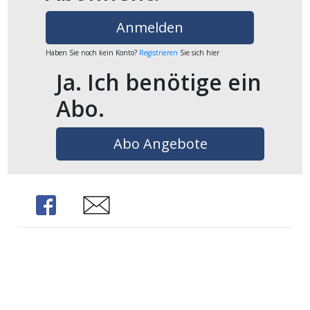
ikel
Anmelden
gen
Haben Sie noch kein Konto?
Registrieren
Sie sich hier
Ja. Ich benötige ein
Abo.
Abo Angebote
Share
Share
übersicht