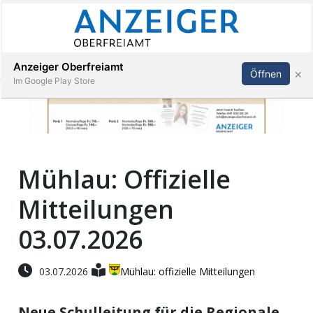
Abonnieren
Anmelden
Anzeiger Oberfreiamt
×
Öffnen
Im Google Play Store
Immobilien
Mühlau: Offizielle
Veranstaltungen
Mitteilungen
Stellen
03.07.2026
E-
03.07.2026
Mühlau: offizielle Mitteilungen
Paper
Neue Schulleitung für die Regionale
App