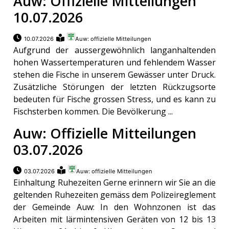
Auw: Offizielle Mitteilungen
ikel
10.07.2026
gen
10.07.2026
Auw: offizielle Mitteilungen
Aufgrund der aussergewöhnlich langanhaltenden
hohen Wassertemperaturen und fehlendem Wasser
stehen die Fische in unserem Gewässer unter Druck.
Zusätzliche Störungen der letzten Rückzugsorte
bedeuten für Fische grossen Stress, und es kann zu
Fischsterben kommen. Die Bevölkerung ...
Auw: Offizielle Mitteilungen
03.07.2026
übersicht
03.07.2026
Auw: offizielle Mitteilungen
Einhaltung Ruhezeiten Gerne erinnern wir Sie an die
geltenden Ruhezeiten gemäss dem Polizeireglement
der Gemeinde Auw: In den Wohnzonen ist das
Arbeiten mit lärmintensiven Geräten von 12 bis 13