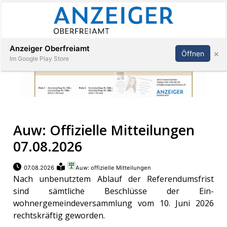
Abonnieren
Anmelden
Anzeiger Oberfreiamt
×
Öffnen
Im Google Play Store
Immobilien
Auw: Offizielle Mitteilungen
Veranstaltungen
07.08.2026
Stellen
07.08.2026
Auw: offizielle Mitteilungen
Nach unbenutztem Ablauf der Referendumsfrist
E-
sind sämtliche Beschlüsse der Ein-
Paper
wohnergemeindeversammlung vom 10. Juni 2026
rechtskräftig geworden.
App