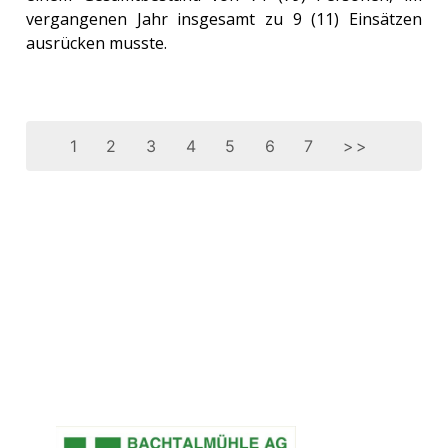
vergangenen Jahr insgesamt zu 9 (11) Einsätzen
ausrücken musste.
1
2
3
4
5
6
7
>>