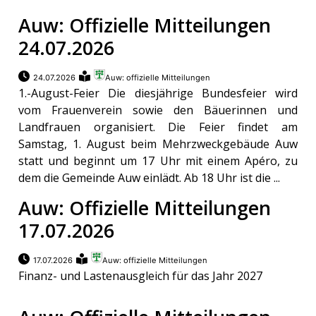
Auw: Offizielle Mitteilungen
meinden
24.07.2026
24.07.2026
Auw: offizielle Mitteilungen
1.-August-Feier Die diesjährige Bundesfeier wird
Auw
vom Frauenverein sowie den Bäuerinnen und
Landfrauen organisiert. Die Feier findet am
Samstag, 1. August beim Mehrzweckgebäude Auw
Auw:
ort
statt und beginnt um 17 Uhr mit einem Apéro, zu
dem die Gemeinde Auw einlädt. Ab 18 Uhr ist die ...
wil
offizielle
Auw: Offizielle Mitteilungen
17.07.2026
Mitteilungen
wil:
17.07.2026
Auw: offizielle Mitteilungen
izielle
inserate
Finanz- und Lastenausgleich für das Jahr 2027
w:
teilungen