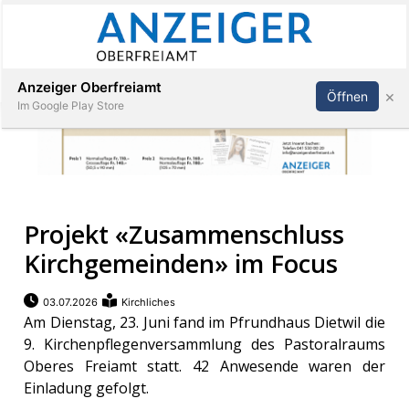
Abonnieren
Anmelden
Anzeiger Oberfreiamt
×
Öffnen
Im Google Play Store
Immobilien
Projekt «Zusammenschluss
Veranstaltungen
Kirchgemeinden» im Focus
Stellen
03.07.2026
Kirchliches
Am Dienstag, 23. Juni fand im Pfrundhaus Dietwil die
E-
9. Kirchenpflegenversammlung des Pastoralraums
Paper
Oberes Freiamt statt. 42 Anwesende waren der
Einladung gefolgt.
App