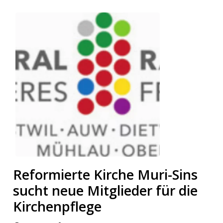
meinden
Auw
Auw:
ort
wil
offizielle
Mitteilungen
wil:
Reformierte Kirche Muri-Sins
izielle
sucht neue Mitglieder für die
inserate
Kirchenpflege
w:
teilungen