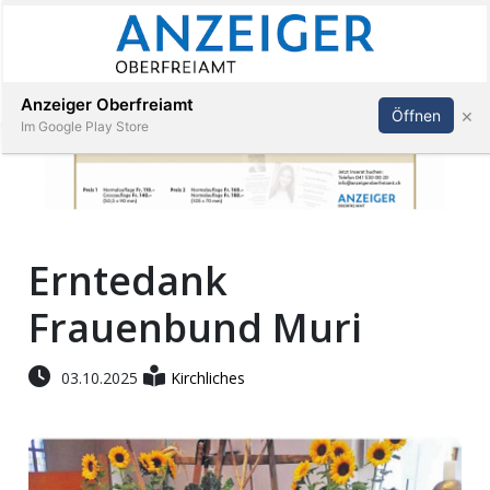
Abonnieren
Anmelden
Anzeiger Oberfreiamt
×
Öffnen
Im Google Play Store
Immobilien
Erntedank
Veranstaltungen
Frauenbund Muri
Stellen
03.10.2025
Kirchliches
E-
Paper
App