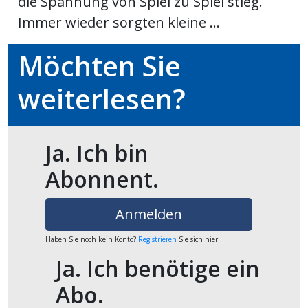
die Spannung von Spiel zu Spiel stieg.
ikel
Immer wieder sorgten kleine ...
gen
Möchten Sie
weiterlesen?
Ja. Ich bin
Abonnent.
übersicht
Anmelden
Haben Sie noch kein Konto?
Registrieren
Sie sich hier
Ja. Ich benötige ein
Abo.