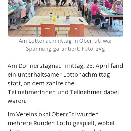
meinden
Am Lottonachmittag in Oberrüti war
Auw
Spannung garantiert. Foto: zVg
Am Donnerstagnachmittag, 23. April fand
Auw:
ort
ein unterhaltsamer Lottonachmittag
wil
offizielle
statt, an dem zahlreiche
Teilnehmerinnen und Teilnehmer dabei
Mitteilungen
wil:
waren.
izielle
inserate
Im Vereinslokal Oberrüti wurden
mehrere Runden Lotto gespielt, wobei
w:
teilungen