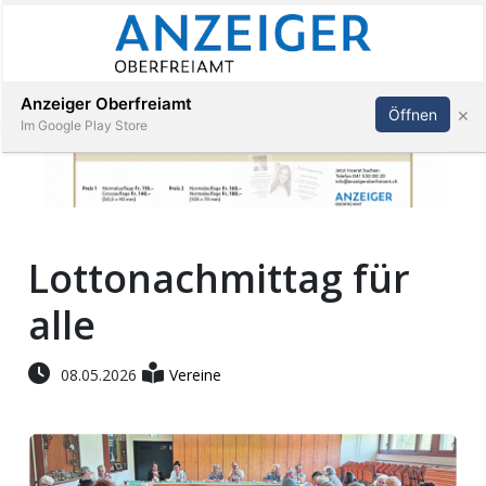
Abonnieren
Anmelden
Anzeiger Oberfreiamt
×
Öffnen
Im Google Play Store
Immobilien
Lottonachmittag für
Veranstaltungen
alle
Stellen
08.05.2026
Vereine
E-
Paper
App