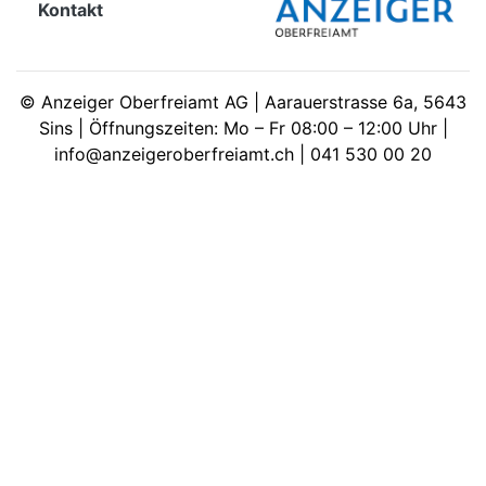
Kontakt
meinden
©
Anzeiger Oberfreiamt AG | Aarauerstrasse 6a, 5643
Sins | Öffnungszeiten: Mo – Fr 08:00 – 12:00 Uhr |
info@anzeigeroberfreiamt.ch | 041 530 00 20
Auw
Auw:
ort
wil
offizielle
Mitteilungen
wil:
izielle
inserate
w:
teilungen