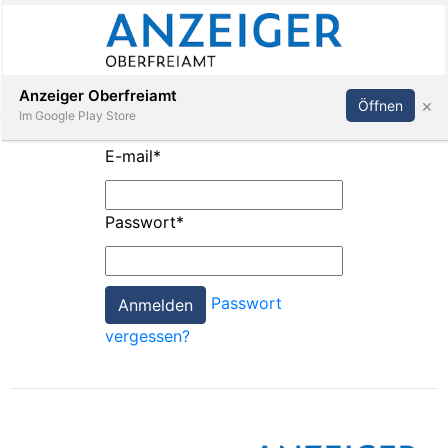
Abonnieren
Anmelden
Anzeiger Oberfreiamt
×
Öffnen
Im Google Play Store
E-mail
*
Immobilien
Passwort
*
Veranstaltungen
Passwort
Stellen
vergessen?
E-
Paper
App