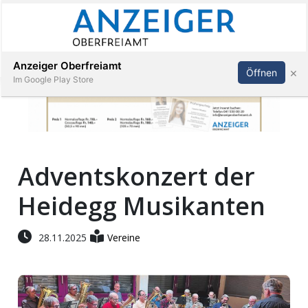
Abonnieren
Anmelden
Anzeiger Oberfreiamt
×
Öffnen
Im Google Play Store
Immobilien
Adventskonzert der
Veranstaltungen
Heidegg Musikanten
Stellen
28.11.2025
Vereine
E-
Paper
App