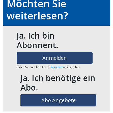
Möchten Sie
ikel
weiterlesen?
gen
Ja. Ich bin
Abonnent.
Anmelden
Haben Sie noch kein Konto?
Registrieren
Sie sich hier
Ja. Ich benötige ein
übersicht
Abo.
Abo Angebote