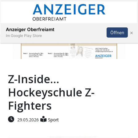
Abonnieren
Anmelden
Anzeiger Oberfreiamt
×
Öffnen
Im Google Play Store
Immobilien
Z-Inside…
Veranstaltungen
Hockeyschule Z-
Stellen
Fighters
E-
29.05.2026
Sport
Paper
App