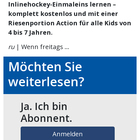
Inlinehockey-Einmaleins lernen –
ikel
komplett kostenlos und mit einer
Riesenportion Action für alle Kids von
gen
4 bis 7 Jahren.
ru
| Wenn freitags ...
Möchten Sie
weiterlesen?
übersicht
Ja. Ich bin
Abonnent.
Anmelden