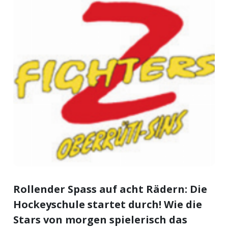
meinden
Auw
Auw:
ort
wil
offizielle
Mitteilungen
wil:
Rollender Spass auf acht Rädern: Die
izielle
inserate
Hockeyschule startet durch! Wie die
w:
teilungen
Stars von morgen spielerisch das