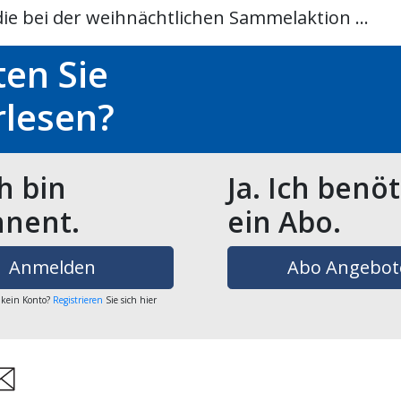
die bei der weihnächtlichen Sammelaktion ...
en Sie
rlesen?
ch bin
Ja. Ich benö
nent.
ein Abo.
Anmelden
Abo Angebot
 kein Konto?
Registrieren
Sie sich hier
are