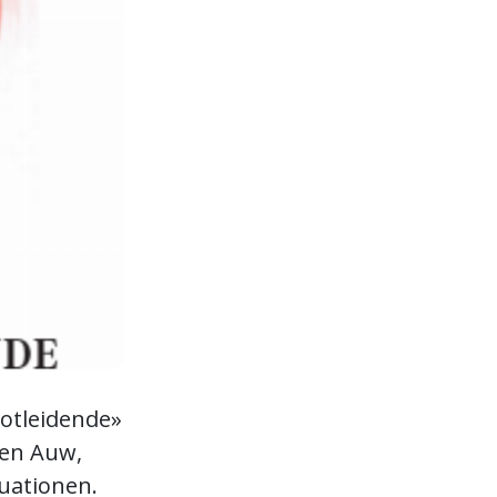
Notleidende»
den Auw,
tuationen.