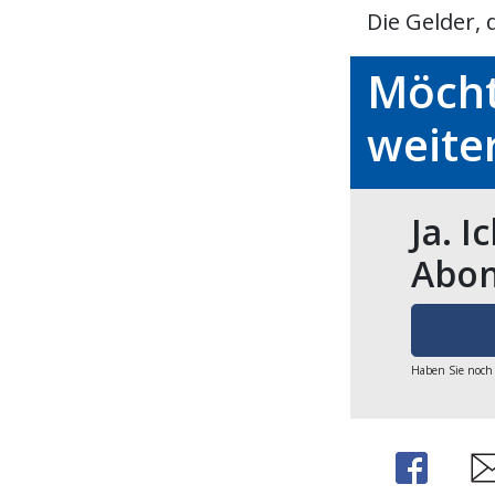
Die Gelder, 
Möcht
weite
Ja. I
Abon
Haben Sie noch
Share
Sh