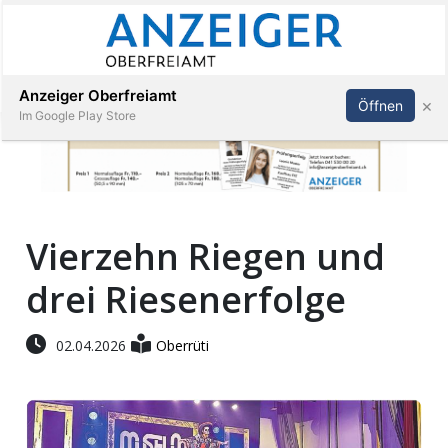
Abonnieren
Anmelden
Anzeiger Oberfreiamt
×
Öffnen
Im Google Play Store
Immobilien
Vierzehn Riegen und
Veranstaltungen
drei Riesenerfolge
Stellen
02.04.2026
Oberrüti
E-
Paper
App