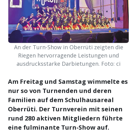
meinden
An der Turn-Show in Oberrüti zeigten die
Auw
Riegen hervorragende Leistungen und
ausdrucksstarke Darbietungen. Foto: ci
Auw:
ort
wil
Am Freitag und Samstag wimmelte es
offizielle
nur so von Turnenden und deren
Mitteilungen
Familien auf dem Schulhausareal
wil:
Oberrüti. Der Turnverein mit seinen
izielle
rund 280 aktiven Mitgliedern führte
inserate
eine fulminante Turn-Show auf.
w:
teilungen