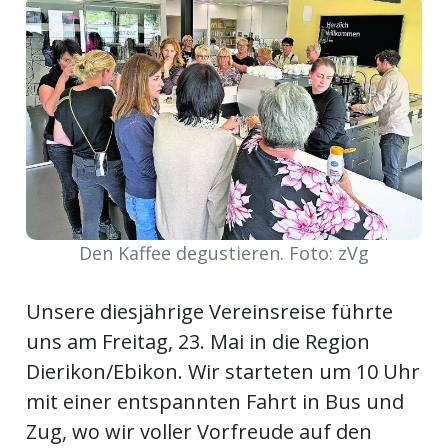
meinden
Auw
Auw:
ort
Den Kaffee degustieren. Foto: zVg
wil
offizielle
Unsere diesjährige Vereinsreise führte
Mitteilungen
wil:
uns am Freitag, 23. Mai in die Region
Dierikon/Ebikon. Wir starteten um 10 Uhr
izielle
inserate
mit einer entspannten Fahrt in Bus und
w:
teilungen
Zug, wo wir voller Vorfreude auf den