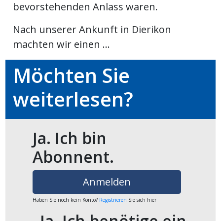
bevorstehenden Anlass waren.
ikel
Nach unserer Ankunft in Dierikon
gen
machten wir einen ...
Möchten Sie
weiterlesen?
Ja. Ich bin
übersicht
Abonnent.
Anmelden
Haben Sie noch kein Konto?
Registrieren
Sie sich hier
Ja. Ich benötige ein