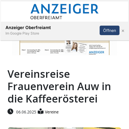
Abonnieren
Anmelden
Anzeiger Oberfreiamt
×
Öffnen
Im Google Play Store
Immobilien
Vereinsreise
Veranstaltungen
Frauenverein Auw in
Stellen
die Kaffeerösterei
E-
06.06.2025
Vereine
Paper
App