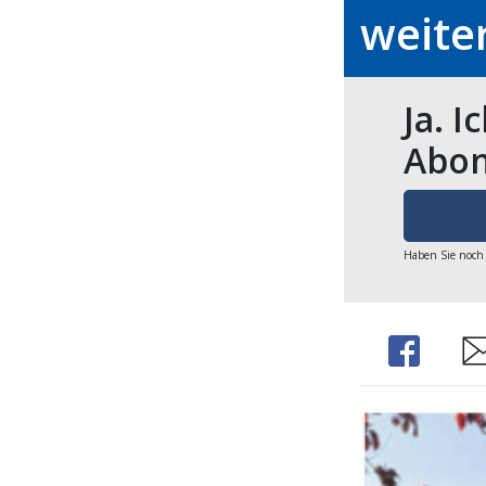
weite
Ja. I
Abon
Haben Sie noch
Share
Sh