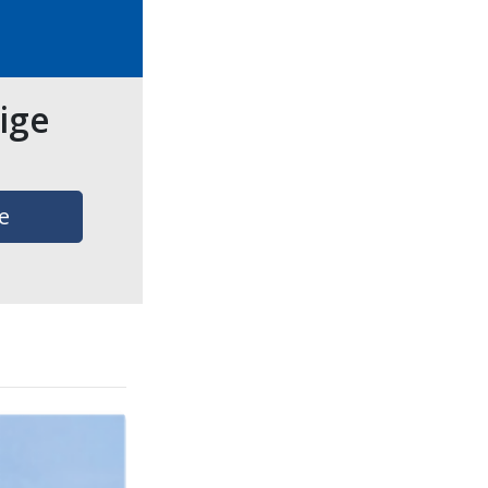
tige
e