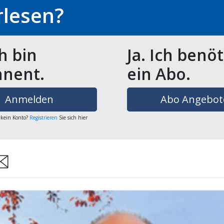
rlesen?
ch bin
Ja. Ich benö
nent.
ein Abo.
Anmelden
Abo Angebot
 kein Konto?
Registrieren
Sie sich hier
are