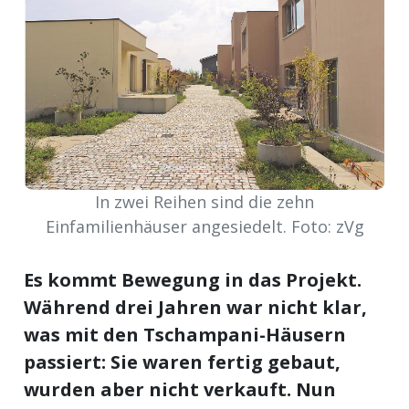
meinden
Auw
In zwei Reihen sind die zehn
Auw:
ort
Einfamilienhäuser angesiedelt. Foto: zVg
wil
offizielle
Es kommt Bewegung in das Projekt.
Mitteilungen
wil:
Während drei Jahren war nicht klar,
was mit den Tschampani-Häusern
izielle
inserate
passiert: Sie waren fertig gebaut,
w:
teilungen
wurden aber nicht verkauft. Nun