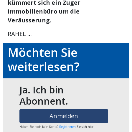
kümmert sich ein Zuger
ikel
Immobilienbüro um die
Veräusserung.
gen
RAHEL ...
Möchten Sie
weiterlesen?
Ja. Ich bin
übersicht
Abonnent.
Anmelden
Haben Sie noch kein Konto?
Registrieren
Sie sich hier