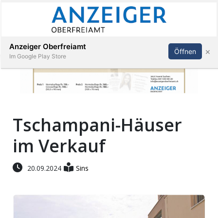
Abonnieren
Anmelden
Anzeiger Oberfreiamt
×
Öffnen
Im Google Play Store
Immobilien
Tschampani-Häuser
Veranstaltungen
im Verkauf
Stellen
20.09.2024
Sins
E-
Paper
App