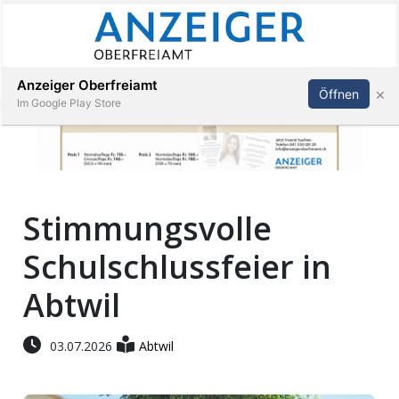
Abonnieren
Anmelden
Anzeiger Oberfreiamt
×
Öffnen
Im Google Play Store
Immobilien
Stimmungsvolle
Veranstaltungen
Schulschlussfeier in
Stellen
Abtwil
E-
03.07.2026
Abtwil
Paper
App