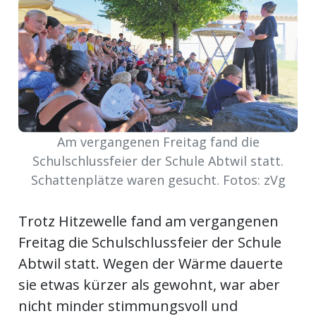
meinden
Auw
Am vergangenen Freitag fand die
Auw:
ort
Schulschlussfeier der Schule Abtwil statt.
wil
Schattenplätze waren gesucht. Fotos: zVg
offizielle
Trotz Hitzewelle fand am vergangenen
Mitteilungen
wil:
Freitag die Schulschlussfeier der Schule
Abtwil statt. Wegen der Wärme dauerte
izielle
inserate
sie etwas kürzer als gewohnt, war aber
w:
teilungen
nicht minder stimmungsvoll und