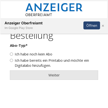
Abonnieren
Anmelden
Anzeiger Oberfreiamt
×
Öffnen
Im Google Play Store
Immobilien
Veranstaltungen
Stellen
E-
Paper
App