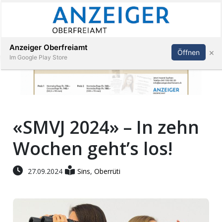
Abonnieren
Anmelden
Anzeiger Oberfreiamt
×
Öffnen
Im Google Play Store
Immobilien
«SMVJ 2024» – In zehn
Veranstaltungen
Wochen geht’s los!
Stellen
27.09.2024
Sins
,
Oberrüti
E-
Paper
App