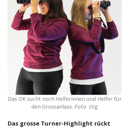
meinden
Auw
Auw:
ort
wil
offizielle
Mitteilungen
wil:
Das OK sucht noch Helferinnen und Helfer für
den Grossanlass. Foto: zVg
izielle
inserate
w:
teilungen
Das grosse Turner-Highlight rückt