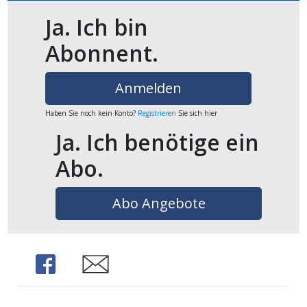
ikel
Ja. Ich bin
Abonnent.
gen
Anmelden
Haben Sie noch kein Konto?
Registrieren
Sie sich hier
Ja. Ich benötige ein
Abo.
Abo Angebote
übersicht
Share
Share