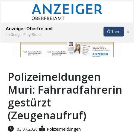
Abonnieren
Anmelden
Anzeiger Oberfreiamt
×
Öffnen
Im Google Play Store
Immobilien
Polizeimeldungen
Veranstaltungen
Muri: Fahrradfahrerin
Stellen
gestürzt
E-
(Zeugenaufruf)
Paper
03.07.2026
Polizeimeldungen
App