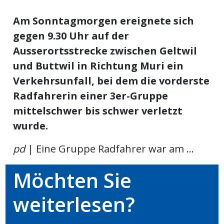
meinden
Am Sonntagmorgen ereignete sich
gegen 9.30 Uhr auf der
Ausserortsstrecke zwischen Geltwil
und Buttwil in Richtung Muri ein
Auw
Verkehrsunfall, bei dem die vorderste
Radfahrerin einer 3er-Gruppe
mittelschwer bis schwer verletzt
Auw:
ort
wurde.
wil
offizielle
pd
| Eine Gruppe Radfahrer war am ...
Mitteilungen
wil:
Möchten Sie
izielle
inserate
weiterlesen?
w:
teilungen