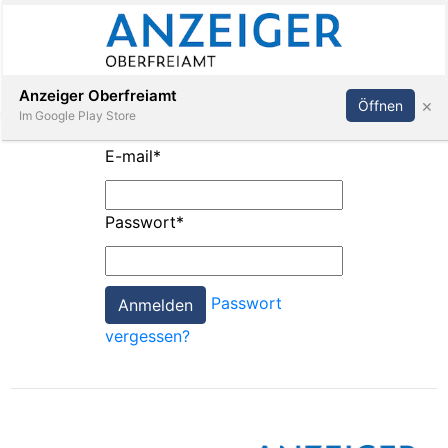
Abonnieren
Anmelden
Anzeiger Oberfreiamt
×
Öffnen
Im Google Play Store
E-mail
*
Immobilien
Passwort
*
Veranstaltungen
Passwort
Stellen
vergessen?
E-
Paper
App