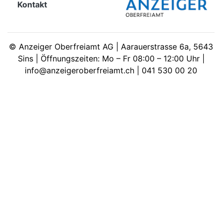
Kontakt
meinden
©
Anzeiger Oberfreiamt AG | Aarauerstrasse 6a, 5643
Sins | Öffnungszeiten: Mo – Fr 08:00 – 12:00 Uhr |
info@anzeigeroberfreiamt.ch | 041 530 00 20
Auw
Auw:
ort
wil
offizielle
Mitteilungen
wil:
izielle
inserate
w:
teilungen