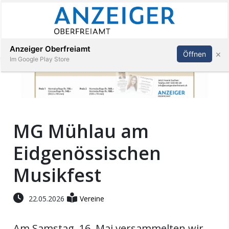
Abonnieren
Anmelden
Anzeiger Oberfreiamt
×
Öffnen
Im Google Play Store
Immobilien
MG Mühlau am
Veranstaltungen
Eidgenössischen
Stellen
Musikfest
E-
22.05.2026
Vereine
Paper
Am Samstag, 16. Mai versammelten wir
App