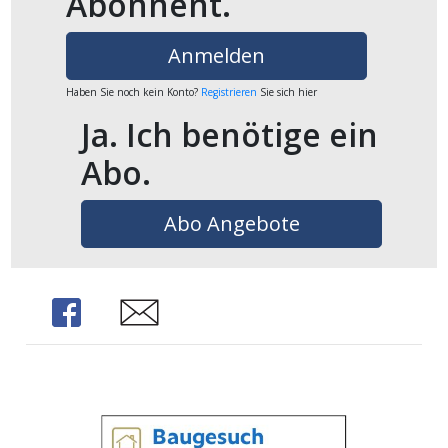
Abonnent.
ikel
Anmelden
gen
Haben Sie noch kein Konto?
Registrieren
Sie sich hier
Ja. Ich benötige ein
Abo.
Abo Angebote
übersicht
Share
Share