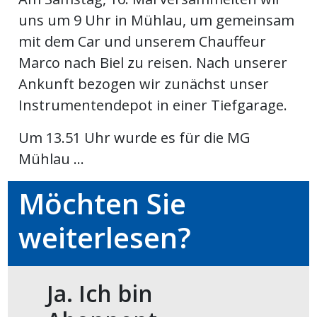
uns um 9 Uhr in Mühlau, um gemeinsam
meinden
mit dem Car und unserem Chauffeur
Marco nach Biel zu reisen. Nach unserer
Ankunft bezogen wir zunächst unser
Instrumentendepot in einer Tiefgarage.
Auw
Um 13.51 Uhr wurde es für die MG
Mühlau ...
Auw:
ort
wil
Möchten Sie
offizielle
weiterlesen?
Mitteilungen
wil:
izielle
inserate
Ja. Ich bin
w:
teilungen