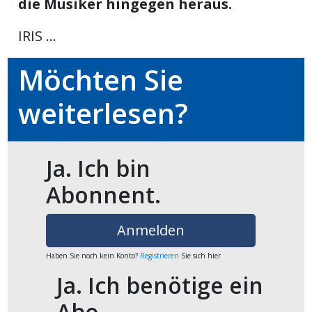
die Musiker hingegen heraus.
ikel
IRIS ...
gen
Möchten Sie
weiterlesen?
Ja. Ich bin
Abonnent.
übersicht
Anmelden
Haben Sie noch kein Konto?
Registrieren
Sie sich hier
Ja. Ich benötige ein
Abo.