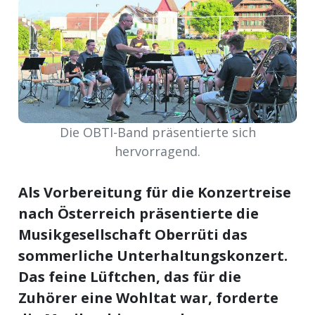
meinden
Auw
Die OBTI-Band präsentierte sich
hervorragend.
Auw:
ort
wil
Als Vorbereitung für die Konzertreise
offizielle
nach Österreich präsentierte die
Mitteilungen
wil:
Musikgesellschaft Oberrüti das
sommerliche Unterhaltungskonzert.
izielle
inserate
Das feine Lüftchen, das für die
Zuhörer eine Wohltat war, forderte
w:
teilungen