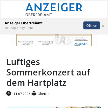
Abonnieren
Anmelden
Anzeiger Oberfreiamt
×
Öffnen
Im Google Play Store
Immobilien
Luftiges
Veranstaltungen
Sommerkonzert auf
Stellen
dem Hartplatz
E-
11.07.2025
Oberrüti
Paper
App