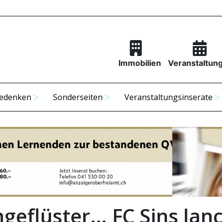
Immobilien
Veranstaltun
edenken
Sonderseiten
Veranstaltungsinserate
geflüster… FC Sins lanc