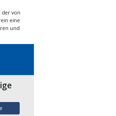
t der von
rein eine
oren und
tige
e