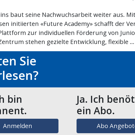
ins baut seine Nachwuchsarbeit weiter aus. Mi
sen initiierten «Future Academy» schafft der Ve
 Plattform zur individuellen Förderung von Juni
Zentrum stehen gezielte Entwicklung, flexible ...
en Sie
rlesen?
ch bin
Ja. Ich benö
nent.
ein Abo.
Anmelden
Abo Angebot