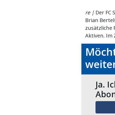
re |
Der FC S
Brian Bertel
zusätzliche
Aktiven. Im 
Möcht
weite
Ja. I
Abon