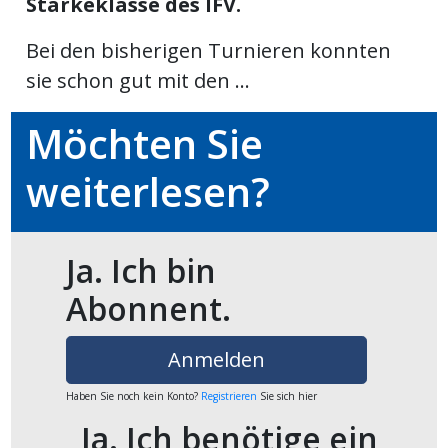
Stärkeklasse des IFV.
ikel
Bei den bisherigen Turnieren konnten
gen
sie schon gut mit den ...
Möchten Sie
weiterlesen?
Ja. Ich bin
Abonnent.
übersicht
Anmelden
Haben Sie noch kein Konto?
Registrieren
Sie sich hier
Ja. Ich benötige ein