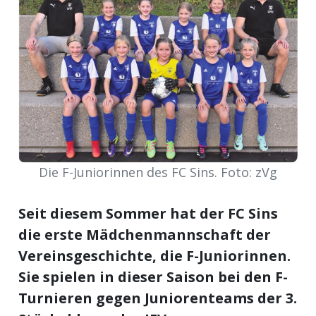
meinden
Auw
Auw:
ort
Die F-Juniorinnen des FC Sins. Foto: zVg
wil
offizielle
Seit diesem Sommer hat der FC Sins
Mitteilungen
wil:
die erste Mädchenmannschaft der
Vereinsgeschichte, die F-Juniorinnen.
izielle
inserate
Sie spielen in dieser Saison bei den F-
Turnieren gegen Juniorenteams der 3.
w:
teilungen