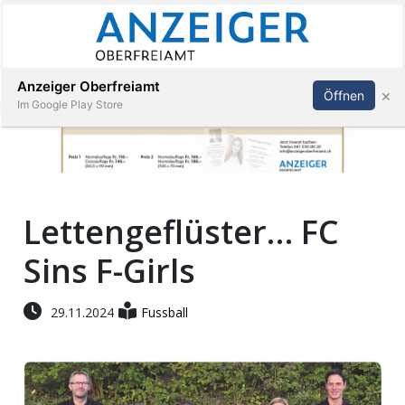
Abonnieren
Anmelden
Anzeiger Oberfreiamt
×
Öffnen
Im Google Play Store
Immobilien
Lettengeflüster… FC
Veranstaltungen
Sins F-Girls
Stellen
29.11.2024
Fussball
E-
Paper
App