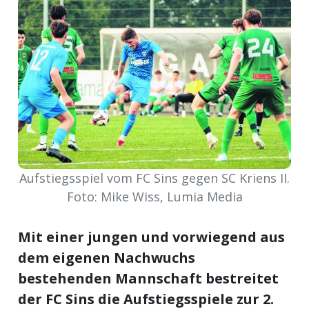
meinden
Auw
Auw:
ort
wil
Aufstiegsspiel vom FC Sins gegen SC Kriens II.
offizielle
Foto: Mike Wiss, Lumia Media
Mitteilungen
wil:
Mit einer jungen und vorwiegend aus
dem eigenen Nachwuchs
izielle
inserate
bestehenden Mannschaft bestreitet
w:
teilungen
der FC Sins die Aufstiegsspiele zur 2.