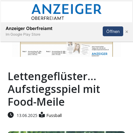
Abonnieren
Anmelden
Anzeiger Oberfreiamt
×
Öffnen
Im Google Play Store
Immobilien
Lettengeflüster…
Veranstaltungen
Aufstiegsspiel mit
Stellen
Food-Meile
E-
13.06.2025
Fussball
Paper
App