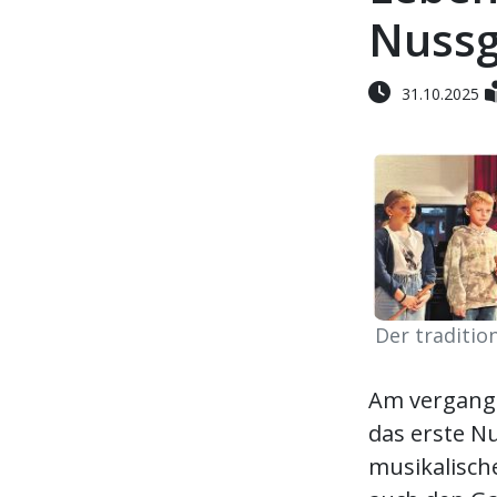
Nussg
31.10.2025
Der traditio
Am vergange
das erste Nu
musikalisch