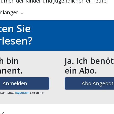
umen der Kinder und Jugendlichen erfreute.
langer ...
en Sie
rlesen?
ch bin
Ja. Ich benö
nent.
ein Abo.
Anmelden
Abo Angebot
 kein Konto?
Registrieren
Sie sich hier