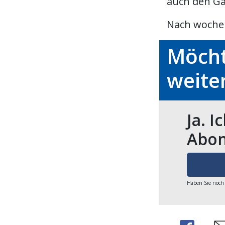
auch den Ga
Nach wochen
Möcht
weite
Ja. I
Abon
Haben Sie noch