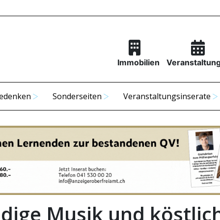
Immobilien
Veranstaltun
edenken
Sonderseiten
Veranstaltungsinserate
dige Musik und köstlic