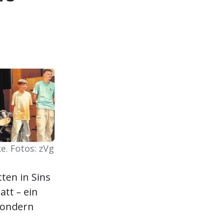
e. Fotos: zVg
en in Sins
att – ein
sondern