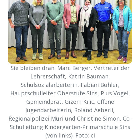
meinden
Auw
Sie bleiben dran: Marc Berger, Vertreter der
Auw:
ort
Lehrerschaft, Katrin Bauman,
wil
Schulsozialarbeiterin, Fabian Bühler,
offizielle
Hauptschulleiter Oberstufe Sins, Pius Vogel,
Mitteilungen
Gemeinderat, Gizem Kilic, offene
wil:
Jugendarbeiterin, Roland Aeberli,
izielle
Regionalpolizei Muri und Christine Simon, Co-
inserate
Schulleitung Kindergarten-Primarschule Sins
w:
teilungen
(von links). Foto: ci