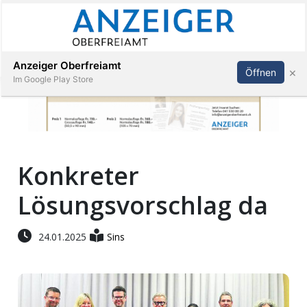
Abonnieren
Anmelden
Anzeiger Oberfreiamt
×
Öffnen
Im Google Play Store
Immobilien
Konkreter
Veranstaltungen
Lösungsvorschlag da
Stellen
24.01.2025
Sins
E-
Paper
App