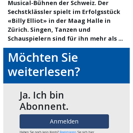
Musical-Bühnen der Schweiz. Der
ikel
Sechstklässler spielt im Erfolgsstück
«Billy Elliot» in der Maag Halle in
gen
Zürich. Singen, Tanzen und
Schauspielern sind für ihn mehr als ...
Möchten Sie
weiterlesen?
übersicht
Ja. Ich bin
Abonnent.
Anmelden
Haben Sie noch kein Konto?
Registrieren
Sie sich hier