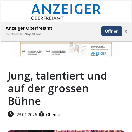
Abonnieren
Anmelden
Anzeiger Oberfreiamt
×
Öffnen
Im Google Play Store
Immobilien
Jung, talentiert und
Veranstaltungen
auf der grossen
Stellen
Bühne
E-
23.01.2026
Oberrüti
Paper
App