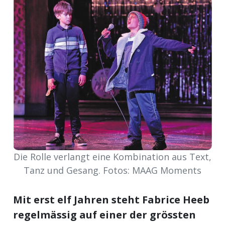
meinden
Auw
Auw:
ort
wil
offizielle
Die Rolle verlangt eine Kombination aus Text,
Mitteilungen
wil:
Tanz und Gesang. Fotos: MAAG Moments
izielle
inserate
Mit erst elf Jahren steht Fabrice Heeb
w:
teilungen
regelmässig auf einer der grössten