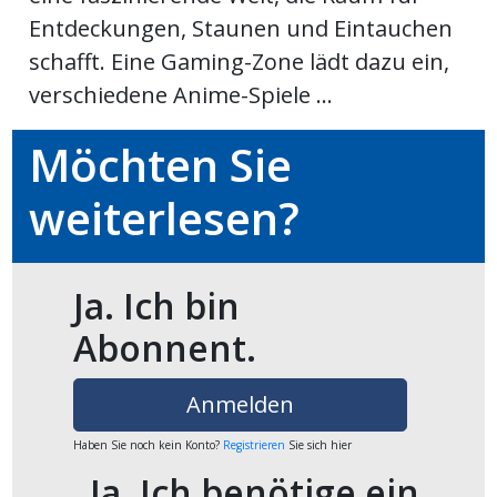
Entdeckungen, Staunen und Eintauchen
ikel
schafft. Eine Gaming-Zone lädt dazu ein,
gen
verschiedene Anime-Spiele ...
Möchten Sie
weiterlesen?
Ja. Ich bin
übersicht
Abonnent.
Anmelden
Haben Sie noch kein Konto?
Registrieren
Sie sich hier
Ja. Ich benötige ein