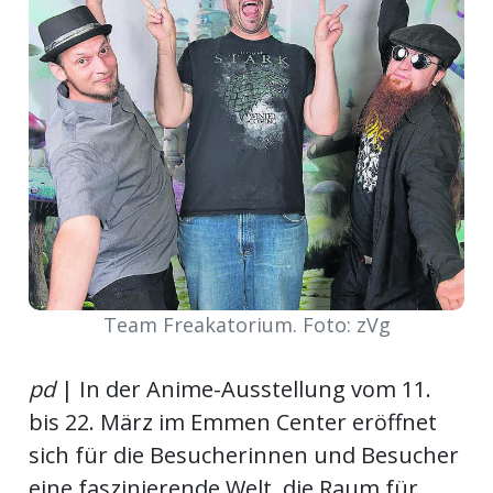
meinden
Auw
Auw:
ort
wil
offizielle
Team Freakatorium. Foto: zVg
Mitteilungen
wil:
pd
| In der Anime-Ausstellung vom 11.
izielle
bis 22. März im Emmen Center eröffnet
inserate
sich für die Besucherinnen und Besucher
w:
teilungen
eine faszinierende Welt, die Raum für