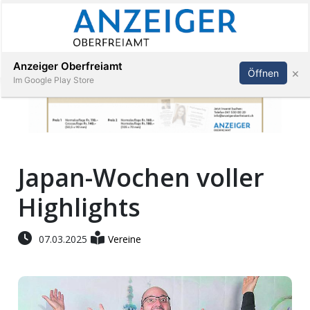
Abonnieren
Anmelden
Anzeiger Oberfreiamt
×
Öffnen
Im Google Play Store
Immobilien
Japan-Wochen voller
Veranstaltungen
Highlights
Stellen
07.03.2025
Vereine
E-
Paper
App