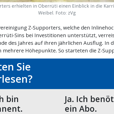
ters erhielten in Oberrüti einen Einblick in die Karr
Weibel. Foto: zVg
ereinigung Z-Supporters, welche den Inlinehoc
rrüti-Sins bei Investitionen unterstützt, verrei
de des Jahres auf ihren jährlichen Ausflug. In 
h mehrere Höhepunkte. So starteten die Z-Suppo
en Sie
rlesen?
ch bin
Ja. Ich benö
nent.
ein Abo.