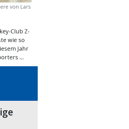
iere von Lars
key-Club Z-
ste wie so
diesem Jahr
rters ...
tige