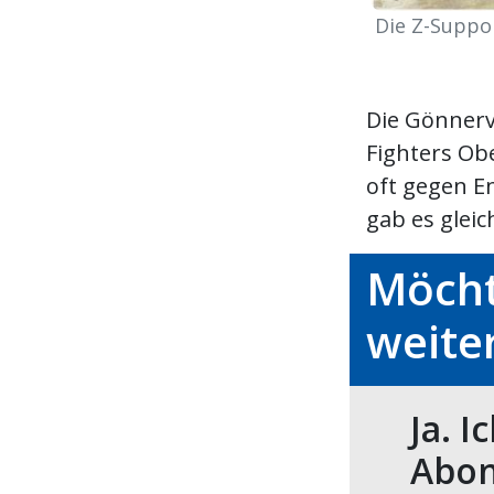
Die Z-Suppor
Die Gönnerv
Fighters Obe
oft gegen En
gab es gleic
Möcht
weite
Ja. I
Abon