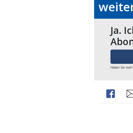
weite
Ja. I
Abon
Haben Sie noch
Share
Sh