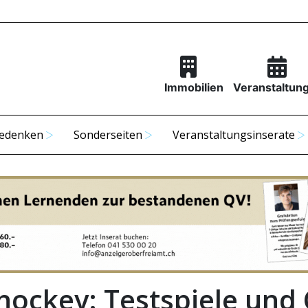
Immobilien
Veranstaltun
edenken
Sonderseiten
Veranstaltungsinserate
ehockey: Testspiele und