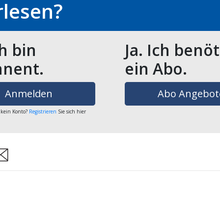
rlesen?
ch bin
Ja. Ich benö
nent.
ein Abo.
Anmelden
Abo Angebot
 kein Konto?
Registrieren
Sie sich hier
are