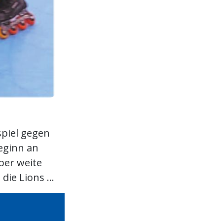
spiel gegen
eginn an
ber weite
ie Lions ...