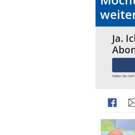
weite
Ja. I
Abon
Haben Sie noch
Share
Sh