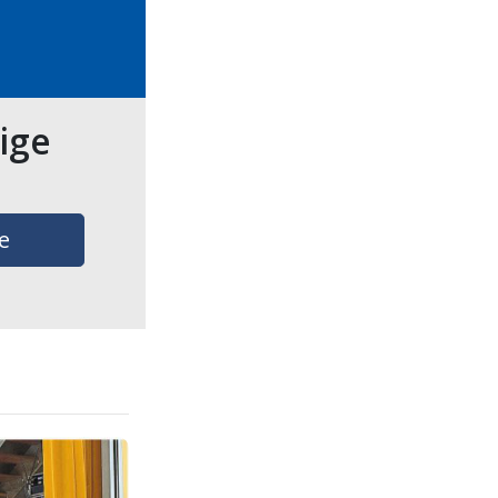
tige
e