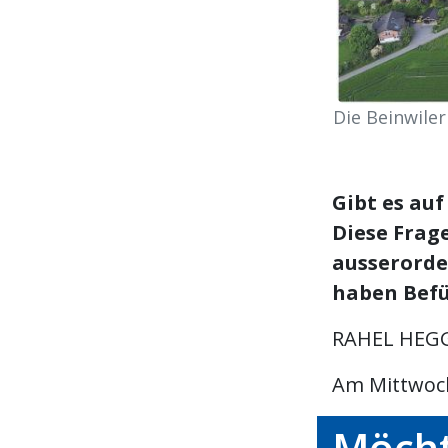
Die Beinwile
Gibt es au
Diese Fra
ausserorde
haben Befü
RAHEL HEG
Am Mittwoch
Möcht