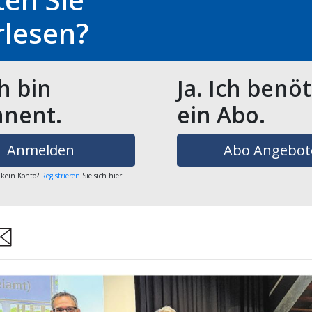
rlesen?
ch bin
Ja. Ich benö
nent.
ein Abo.
Anmelden
Abo Angebot
 kein Konto?
Registrieren
Sie sich hier
are