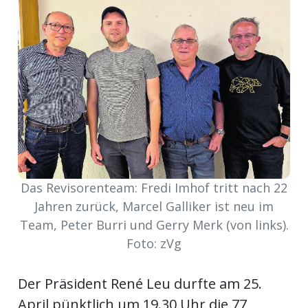
meinden
Auw
Auw:
ort
wil
Das Revisorenteam: Fredi Imhof tritt nach 22
offizielle
Jahren zurück, Marcel Galliker ist neu im
Mitteilungen
wil:
Team, Peter Burri und Gerry Merk (von links).
Foto: zVg
izielle
inserate
Der Präsident René Leu durfte am 25.
w:
teilungen
April pünktlich um 19.30 Uhr die 77