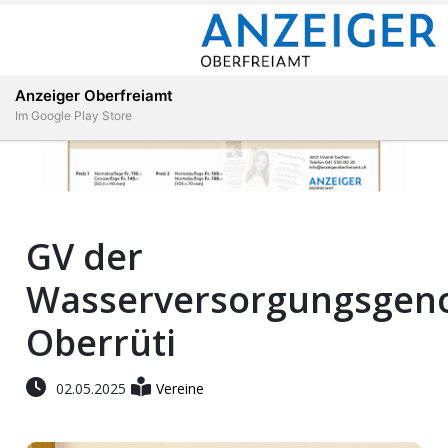
Abonnieren
Anmelden
Anzeiger Oberfreiamt
Im Google Play Store
Immobilien
GV der
Veranstaltungen
Wasserversorgungsgeno
Stellen
Oberrüti
E-
02.05.2025
Vereine
Paper
App