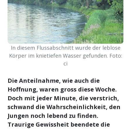
meinden
Auw
In diesem Flussabschnitt wurde der leblose
Körper im knietiefen Wasser gefunden. Foto:
ci
Auw:
ort
wil
offizielle
Die Anteilnahme, wie auch die
Hoffnung, waren gross diese Woche.
Mitteilungen
wil:
Doch mit jeder Minute, die verstrich,
schwand die Wahrscheinlichkeit, den
izielle
inserate
Jungen noch lebend zu finden.
Traurige Gewissheit beendete die
w:
teilungen