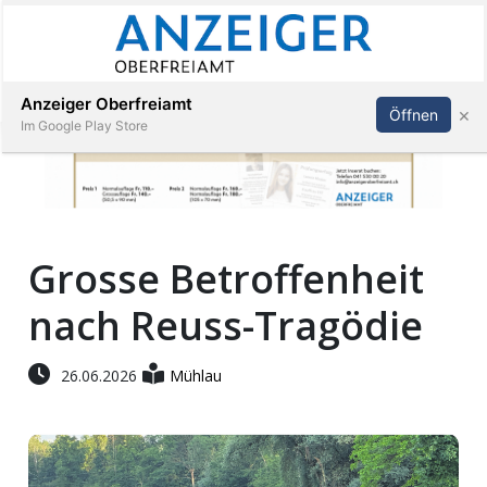
Abonnieren
Anmelden
Anzeiger Oberfreiamt
×
Öffnen
Im Google Play Store
Immobilien
Grosse Betroffenheit
Veranstaltungen
nach Reuss-Tragödie
Stellen
26.06.2026
Mühlau
E-
Paper
App