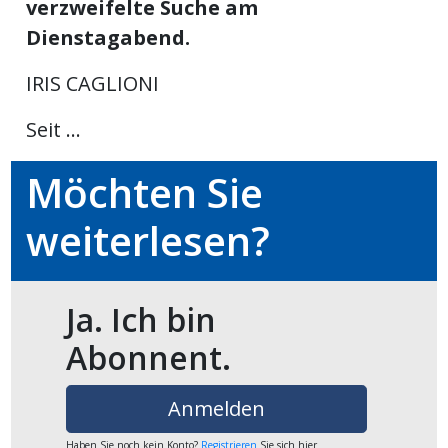
verzweifelte Suche am
ikel
Dienstagabend.
gen
IRIS CAGLIONI
Seit ...
Möchten Sie
weiterlesen?
übersicht
Ja. Ich bin
Abonnent.
Anmelden
Haben Sie noch kein Konto?
Registrieren
Sie sich hier