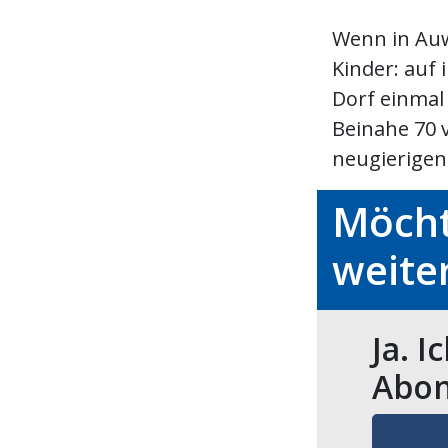
Wenn in Auw 
Kinder: auf 
Dorf einmal 
Beinahe 70 
neugierigen 
Möcht
weite
Ja. I
Abon