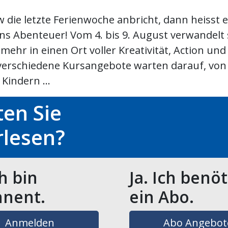
die letzte Ferienwoche anbricht, dann heisst e
ins Abenteuer! Vom 4. bis 9. August verwandelt 
mehr in einen Ort voller Kreativität, Action un
verschiedene Kursangebote warten darauf, von
Kindern ...
en Sie
rlesen?
ch bin
Ja. Ich benö
nent.
ein Abo.
Anmelden
Abo Angebot