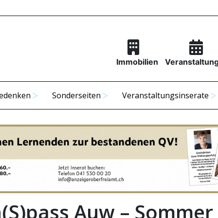
Immobilien
Veranstaltun
edenken
Sonderseiten
Veranstaltungsinserate
n(S)pass Auw – Sommer 