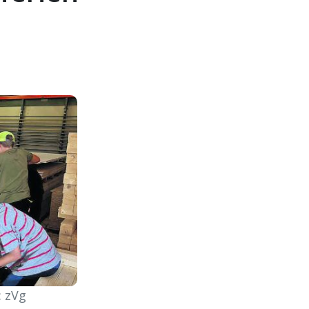
: zVg