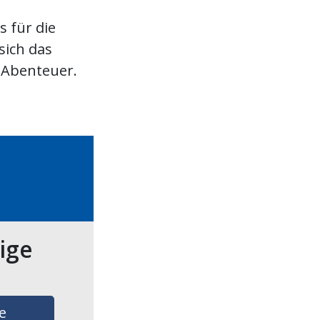
s für die
sich das
d Abenteuer.
tige
e