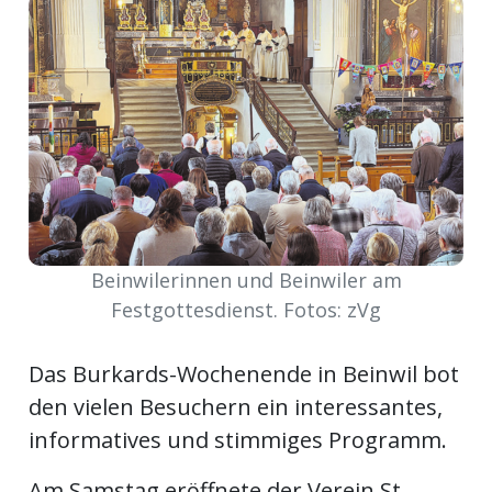
meinden
Auw
Auw:
ort
Beinwilerinnen und Beinwiler am
wil
offizielle
Festgottesdienst. Fotos: zVg
Mitteilungen
wil:
Das Burkards-Wochenende in Beinwil bot
den vielen Besuchern ein interessantes,
izielle
inserate
informatives und stimmiges Programm.
w:
teilungen
Am Samstag eröffnete der Verein St.