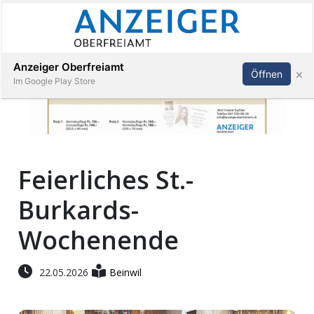
Abonnieren
Anmelden
Anzeiger Oberfreiamt
×
Öffnen
Im Google Play Store
Immobilien
Feierliches St.-
Veranstaltungen
Burkards-
Stellen
Wochenende
E-
22.05.2026
Beinwil
Paper
App