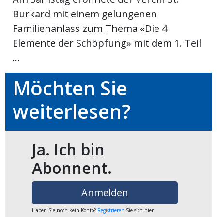
Burkard mit einem gelungenen
ikel
Familienanlass zum Thema «Die 4
gen
Elemente der Schöpfung» mit dem 1. Teil
...
Möchten Sie
weiterlesen?
Ja. Ich bin
übersicht
Abonnent.
Anmelden
Haben Sie noch kein Konto?
Registrieren
Sie sich hier