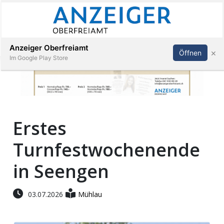
Abonnieren
Anmelden
Anzeiger Oberfreiamt
×
Öffnen
Im Google Play Store
Immobilien
Erstes
Veranstaltungen
Turnfestwochenende
Stellen
in Seengen
E-
03.07.2026
Mühlau
Paper
App