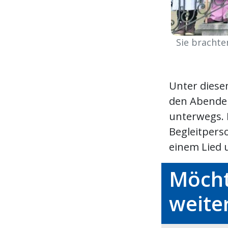
Sie brachte
Unter diese
den Abenden
unterwegs. 
Begleitpers
einem Lied 
Möcht
weite