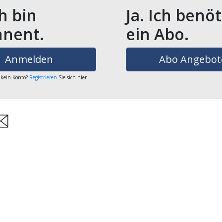
ch bin
Ja. Ich benö
nent.
ein Abo.
Anmelden
Abo Angebot
 kein Konto?
Registrieren
Sie sich hier
are