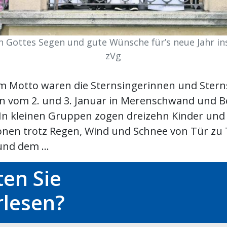
n Gottes Segen und gute Wünsche für’s neue Jahr ins
zVg
m Motto waren die Sternsingerinnen und Stern
 vom 2. und 3. Januar in Merenschwand und B
In kleinen Gruppen zogen dreizehn Kinder und
onen trotz Regen, Wind und Schnee von Tür zu 
und dem ...
en Sie
rlesen?