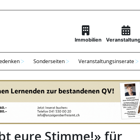
Immobilien
Veranstaltun
edenken
Sonderseiten
Veranstaltungsinserate
bt eure Stimme!» für