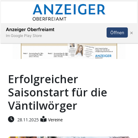
Abonnieren
Anmelden
Anzeiger Oberfreiamt
×
Öffnen
Im Google Play Store
Immobilien
Erfolgreicher
Veranstaltungen
Saisonstart für die
Stellen
Väntilwörger
E-
28.11.2025
Vereine
Paper
App