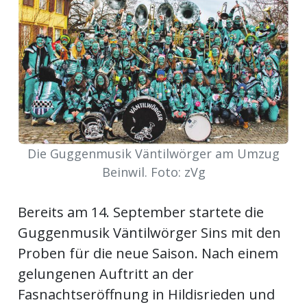
meinden
Auw
Auw:
Die Guggenmusik Väntilwörger am Umzug
ort
Beinwil. Foto: zVg
wil
offizielle
Bereits am 14. September startete die
Mitteilungen
wil:
Guggenmusik Väntilwörger Sins mit den
Proben für die neue Saison. Nach einem
izielle
inserate
gelungenen Auftritt an der
w:
teilungen
Fasnachtseröffnung in Hildisrieden und