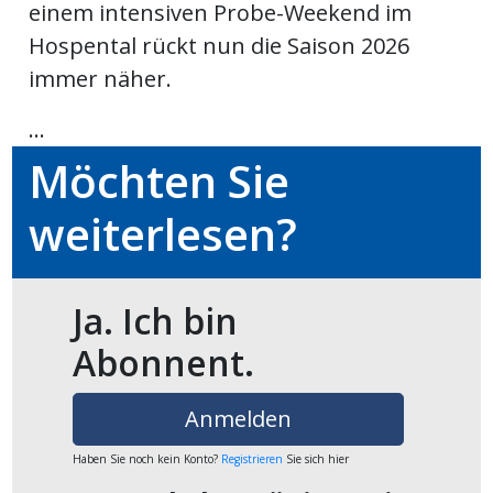
einem intensiven Probe-Weekend im
ikel
Hospental rückt nun die Saison 2026
immer näher.
gen
...
Möchten Sie
weiterlesen?
Ja. Ich bin
übersicht
Abonnent.
Anmelden
Haben Sie noch kein Konto?
Registrieren
Sie sich hier