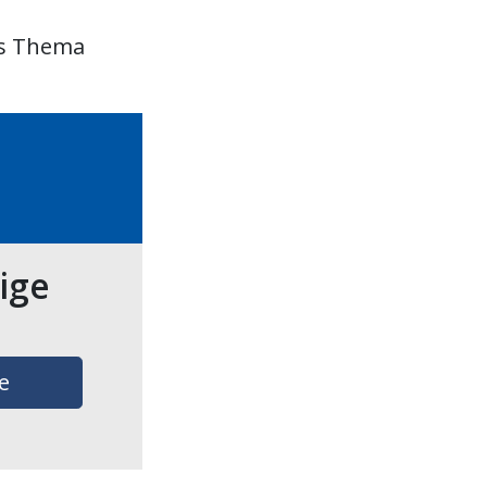
as Thema
tige
e