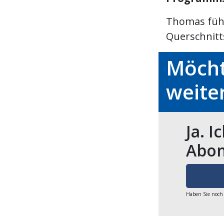
Thomas führ
Querschnitts
Möcht
weite
Ja. I
Abon
Haben Sie noch