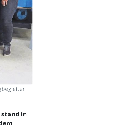
gbegleiter
 stand in
 dem