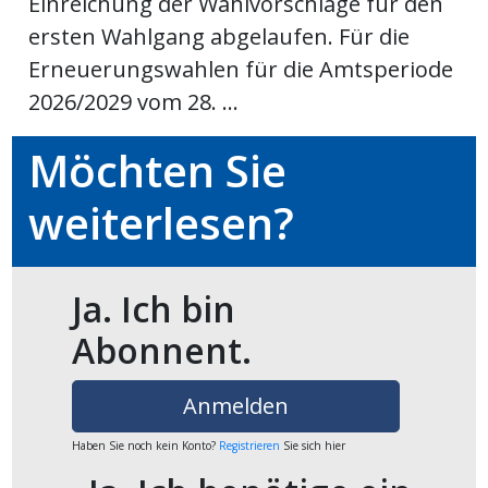
Einreichung der Wahlvorschläge für den
ikel
ersten Wahlgang abgelaufen. Für die
Erneuerungswahlen für die Amtsperiode
gen
2026/2029 vom 28. ...
Möchten Sie
weiterlesen?
Ja. Ich bin
übersicht
Abonnent.
Anmelden
Haben Sie noch kein Konto?
Registrieren
Sie sich hier