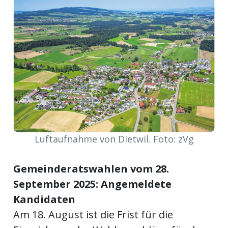
meinden
Auw
Auw:
ort
wil
Luftaufnahme von Dietwil. Foto: zVg
offizielle
Mitteilungen
wil:
Gemeinderatswahlen vom 28.
September 2025: Angemeldete
izielle
inserate
Kandidaten
Am 18. August ist die Frist für die
w:
teilungen