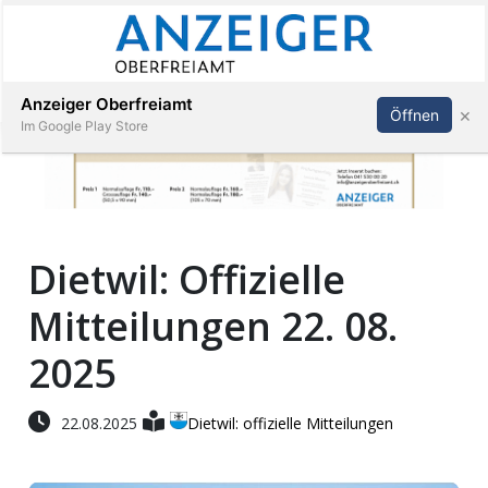
Abonnieren
Anmelden
Anzeiger Oberfreiamt
×
Öffnen
Im Google Play Store
Immobilien
Dietwil: Offizielle
Veranstaltungen
Mitteilungen 22. 08.
Stellen
2025
E-
22.08.2025
Dietwil: offizielle Mitteilungen
Paper
App