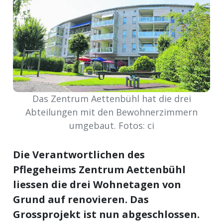
meinden
Auw
Das Zentrum Aettenbühl hat die drei
Auw:
Abteilungen mit den Bewohnerzimmern
ort
umgebaut. Fotos: ci
wil
offizielle
Die Verantwortlichen des
Mitteilungen
wil:
Pflegeheims Zentrum Aettenbühl
liessen die drei Wohnetagen von
izielle
inserate
Grund auf renovieren. Das
w:
teilungen
Grossprojekt ist nun abgeschlossen.