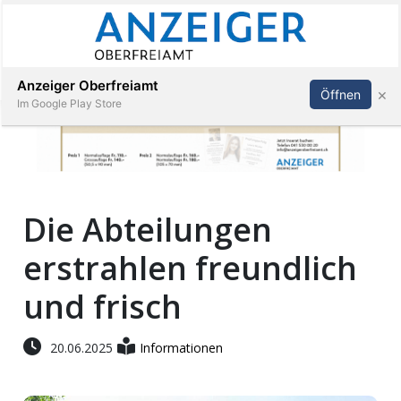
Abonnieren
Anmelden
Anzeiger Oberfreiamt
×
Öffnen
Im Google Play Store
Immobilien
Die Abteilungen
Veranstaltungen
erstrahlen freundlich
Stellen
und frisch
E-
20.06.2025
Informationen
Paper
App