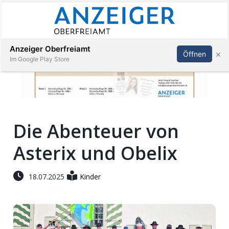
Abonnieren
Anmelden
Anzeiger Oberfreiamt
×
Öffnen
Im Google Play Store
Immobilien
Die Abenteuer von
Veranstaltungen
Asterix und Obelix
Stellen
18.07.2025
Kinder
E-
Paper
App