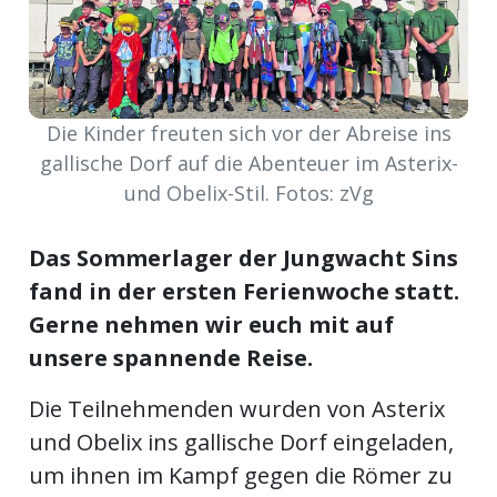
meinden
Die Kinder freuten sich vor der Abreise ins
gallische Dorf auf die Abenteuer im Asterix-
Auw
und Obelix-Stil. Fotos: zVg
Auw:
ort
Das Sommerlager der Jungwacht Sins
wil
fand in der ersten Ferienwoche statt.
offizielle
Gerne nehmen wir euch mit auf
unsere spannende Reise.
Mitteilungen
wil:
Die Teilnehmenden wurden von Asterix
izielle
inserate
und Obelix ins gallische Dorf eingeladen,
w:
teilungen
um ihnen im Kampf gegen die Römer zu